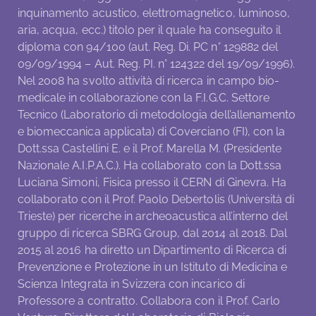
inquinamento acustico, elettromagnetico, luminoso,
aria, acqua, ecc.) titolo per il quale ha conseguito il
diploma con 94/100 (aut. Reg. Di. PC n° 129882 del
09/09/1994 – Aut. Reg. PI. n° 124322 del 19/09/1996).
Nel 2008 ha svolto attività di ricerca in campo bio-
medicale in collaborazione con la F.I.G.C. Settore
Tecnico (Laboratorio di metodologia dell’allenamento
e biomeccanica applicata) di Coverciano (FI), con la
Dott.ssa Castellini E. e il Prof. Marella M. (Presidente
Nazionale A.I.P.A.C.). Ha collaborato con la Dott.ssa
Luciana Simoni, Fisica presso il CERN di Ginevra. Ha
collaborato con il Prof. Paolo Debertolis (Università di
Trieste) per ricerche in archeoacustica all’interno del
gruppo di ricerca SBRG Group, dal 2014 al 2018. Dal
2015 al 2016 ha diretto un Dipartimento di Ricerca di
Prevenzione e Protezione in un Istituto di Medicina e
Scienza Integrata in Svizzera con incarico di
Professore a contratto. Collabora con il Prof. Carlo