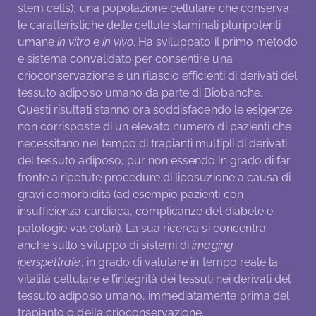
stem cells), una popolazione cellulare che conserva
le caratteristiche delle cellule staminali pluripotenti
umane
in vitro
e
in vivo
. Ha sviluppato il primo metodo
e sistema convalidato per consentire una
crioconservazione e un rilascio efficienti di derivati del
tessuto adiposo umano da parte di Biobanche.
Questi risultati stanno ora soddisfacendo le esigenze
non corrisposte di un elevato numero di pazienti che
necessitano nel tempo di trapianti multipli di derivati
del tessuto adiposo, pur non essendo in grado di far
fronte a ripetute procedure di liposuzione a causa di
gravi comorbidità (ad esempio pazienti con
insufficienza cardiaca, complicanze del diabete e
patologie vascolari). La sua ricerca si concentra
anche sullo sviluppo di sistemi di
imaging
iperspettrale
, in grado di valutare in tempo reale la
vitalità cellulare e l’integrità dei tessuti nei derivati del
tessuto adiposo umano, immediatamente prima del
trapianto o della crioconservazione.