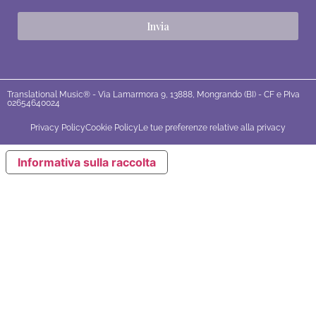
Invia
Translational Music® - Via Lamarmora 9, 13888, Mongrando (BI) - CF e PIva
02654640024
Privacy Policy
Cookie Policy
Le tue preferenze relative alla privacy
Informativa sulla raccolta