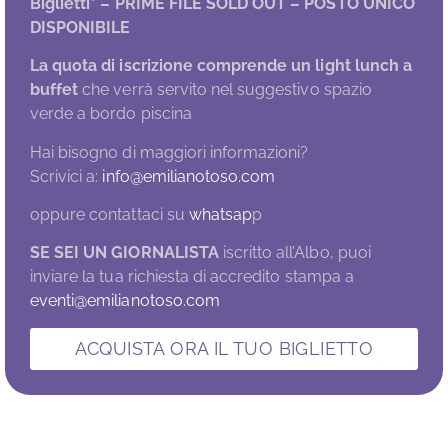
Biglietti* –
PRIME FILE SOLD OUT – POSTO UNICO
DISPONIBILE
La quota di iscrizione comprende un light lunch a
buffet
che verrà servito nel suggestivo spazio
verde a bordo piscina
Hai bisogno di maggiori informazioni?
Scrivici a:
info@emilianotoso.com
oppure contattaci su
whatsap
p
SE SEI UN GIORNALISTA
iscritto all’Albo, puoi
inviare la tua richiesta di accredito stampa a
eventi@emilianotoso.com
ACQUISTA ORA IL TUO BIGLIETTO