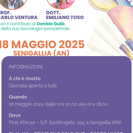
INFORMAZIONI
A chi è rivolto
Giornata aperta a tutti
Quando
18 maggio 2025 dalle ore 10.00 alle ore 18.00
Dove
Finis Africae – S.P. Sant’Angelo, 155 a Senigallia (AN)