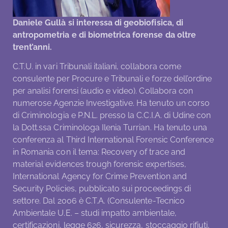
Daniele Gullà si interessa di geobiofisica, di
antropometria e di biometrica forense da oltre
trent’anni.
C.T.U. in vari Tribunali italiani, collabora come
consulente per Procure e Tribunali e forze dell’ordine
per analisi forensi (audio e video). Collabora con
numerose Agenzie Investigative. Ha tenuto un corso
di Criminologia e P.N.L. presso la C.C.I.A. di Udine con
la Dott.ssa Criminologa Ilenia Turrian. Ha tenuto una
conferenza al Third International Forensic Conference
in Romania con il tema: Recovery of trace and
material evidences trough forensic expertises,
International Agency for Crime Prevention and
Security Policies, pubblicato sui proceedings di
settore. Dal 2006 è C.T.A. (Consulente-Tecnico
Ambientale U.E. – studi impatto ambientale,
certificazioni, legge 626, sicurezza, stoccaggio rifiuti,