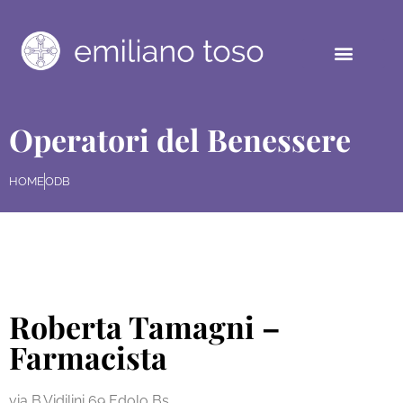
Operatori del Benessere
HOME
ODB
Roberta Tamagni –
Farmacista
via B.Vidilini 69 Edolo Bs