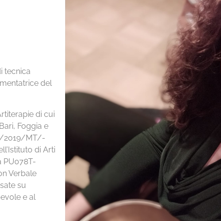
i tecnica
imentatrice del
titerapie di cui
 Bari, Foggia e
 S1/2019/MT/-
’Istituto di Arti
pia PU078T-
on Verbale
asate su
pevole e al