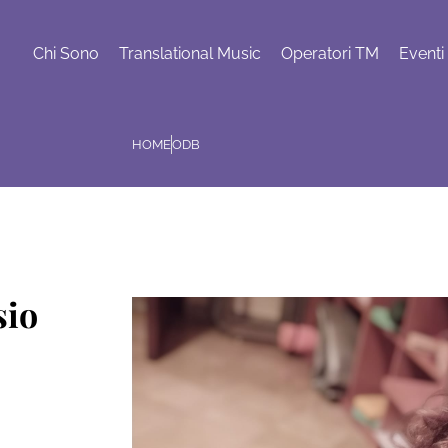
Chi Sono
Translational Music
Operatori TM
Eventi
HOME
ODB
sio