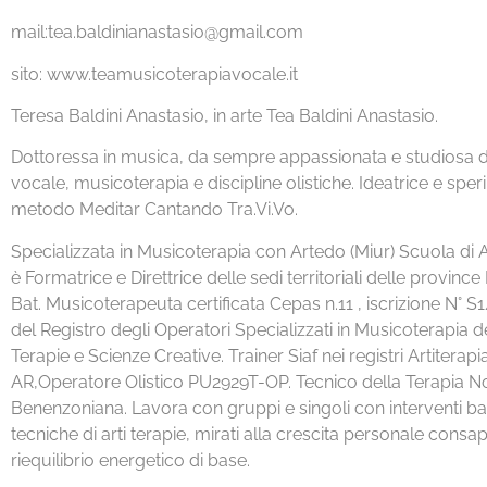
mail:
tea.baldinianastasio@gmail.com
sito:
www.teamusicoterapiavocale.it
Teresa Baldini Anastasio, in arte Tea Baldini Anastasio.
Dottoressa in musica, da sempre appassionata e studiosa d
vocale, musicoterapia e discipline olistiche. Ideatrice e sper
metodo Meditar Cantando Tra.Vi.Vo.
Specializzata in Musicoterapia con Artedo (Miur) Scuola di Ar
è Formatrice e Direttrice delle sedi territoriali delle province
Bat. Musicoterapeuta certificata Cepas n.11 , iscrizione N°
del Registro degli Operatori Specializzati in Musicoterapia dell
Terapie e Scienze Creative. Trainer Siaf nei registri Artitera
AR,Operatore Olistico PU2929T-OP. Tecnico della Terapia N
Benenzoniana. Lavora con gruppi e singoli con interventi b
tecniche di arti terapie, mirati alla crescita personale consa
riequilibrio energetico di base.