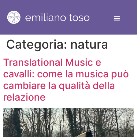
Categoria:
natura
Translational Music e
cavalli: come la musica può
cambiare la qualità della
relazione