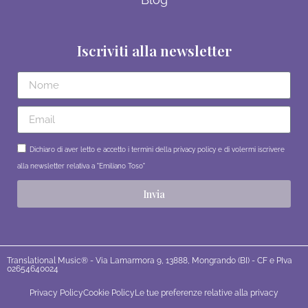
Iscriviti alla newsletter
Dichiaro di aver letto e accetto i termini della privacy policy e di volermi iscrivere
alla newsletter relativa a "Emiliano Toso"
Invia
Translational Music® - Via Lamarmora 9, 13888, Mongrando (BI) - CF e PIva
02654640024
Privacy Policy
Cookie Policy
Le tue preferenze relative alla privacy